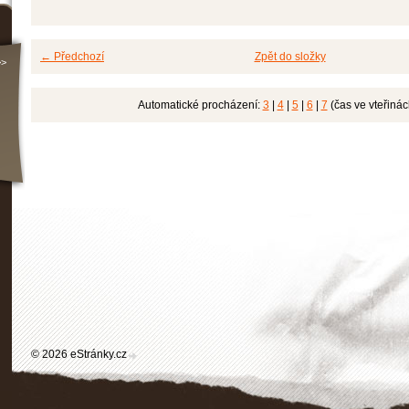
← Předchozí
Zpět do složky
>>
Automatické procházení:
3
|
4
|
5
|
6
|
7
(čas ve vteřinác
© 2026 eStránky.cz