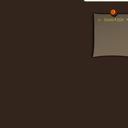
<<
červen
/
2026