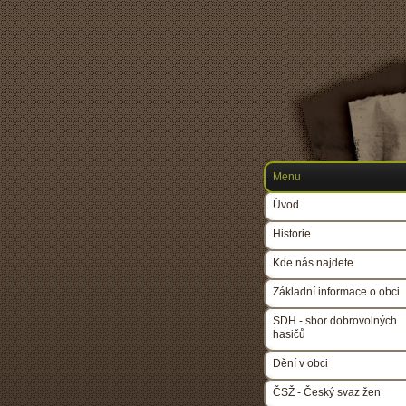
Menu
Úvod
Historie
Kde nás najdete
Základní informace o obci
SDH - sbor dobrovolných
hasičů
Dění v obci
ČSŽ - Český svaz žen