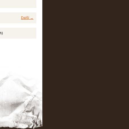
Další →
h)