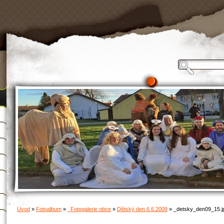
Úvod
»
Fotoalbum
»
_Fotogalerie obce
»
Dětský den 6.6.2009
»
_detsky_den09_15.j