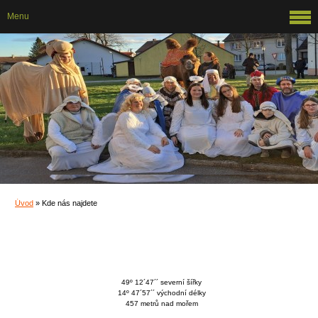
Menu
Úvod
»
Kde nás najdete
49º 12´47´´ severní šířky
14
º
47´57´´ východní délky
457 metrů nad mořem