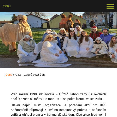
Menu
Úvod
»
ČSŽ - Český svaz žen
Před rokem 1990 sdružovala ZO ČSŽ Záhoří ženy i z okolních
obcí Újezdec a Doňov. Po roce 1990 se počet členek velice zúžil.
Hlavní náplní místní organizace je pořádání akcí pro děti.
Každoročně připravují 7. května lampionový průvod s opékáním
vuřtů a ohňostrojem a v červnu dětský den. Obě akce jsou velmi