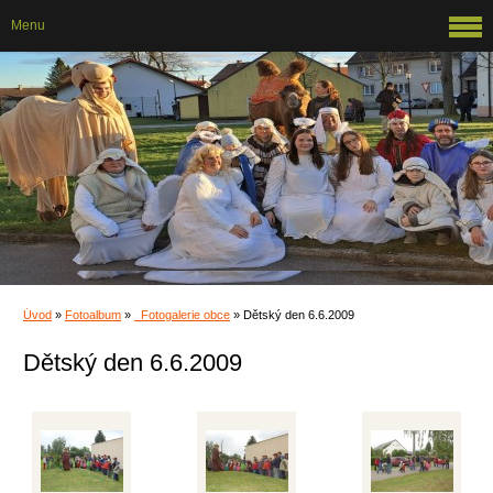
Menu
Úvod
»
Fotoalbum
»
_Fotogalerie obce
»
Dětský den 6.6.2009
Dětský den 6.6.2009