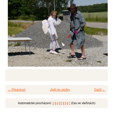
← Předchozí
Zpět do složky
Další →
Automatické procházení:
3
|
4
|
5
|
6
|
7
(čas ve vteřinách)