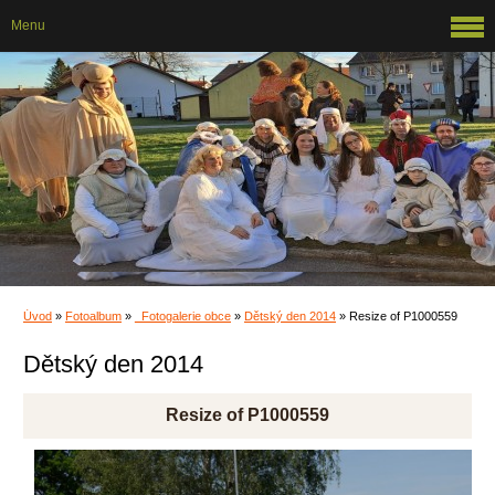
Menu
Úvod
»
Fotoalbum
»
_Fotogalerie obce
»
Dětský den 2014
»
Resize of P1000559
Dětský den 2014
Resize of P1000559