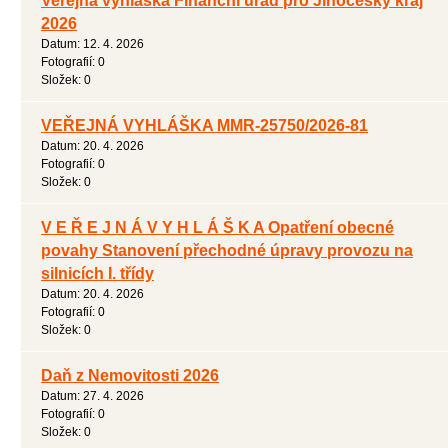
Veřejná vyhláška Finanční úřad pro Jihočeský kraj
2026
Datum:
12. 4. 2026
Fotografií:
0
Složek:
0
VEŘEJNÁ VYHLÁŠKA MMR-25750/2026-81
Datum:
20. 4. 2026
Fotografií:
0
Složek:
0
V E Ř E J N Á V Y H L Á Š K A Opatření obecné
povahy Stanovení přechodné úpravy provozu na
silnicích I. třídy
Datum:
20. 4. 2026
Fotografií:
0
Složek:
0
Daň z Nemovitosti 2026
Datum:
27. 4. 2026
Fotografií:
0
Složek:
0