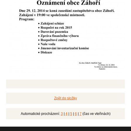
Zpět do složky
Automatické procházení:
3
|
4
|
5
|
6
|
7
(čas ve vteřinách)