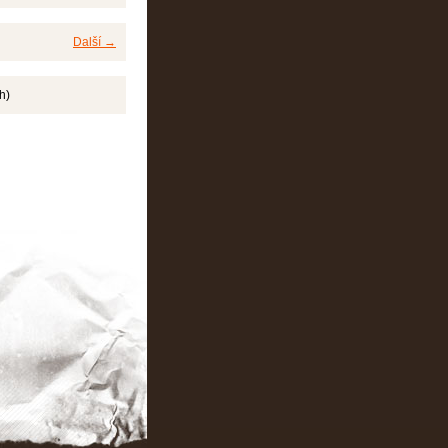
Další →
h)