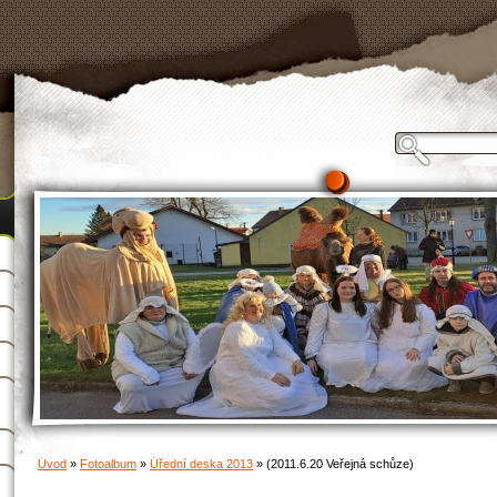
Úvod
»
Fotoalbum
»
Úřední deska 2013
»
(2011.6.20 Veřejná schůze)