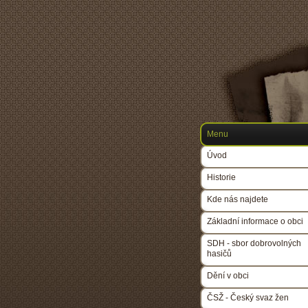
Menu
Úvod
Historie
Kde nás najdete
Základní informace o obci
SDH - sbor dobrovolných
hasičů
Dění v obci
ČSŽ - Český svaz žen