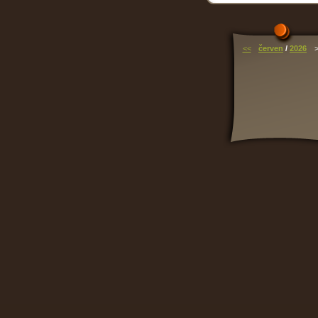
<<
červen
/
2026