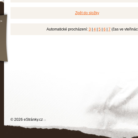
Zpět do složky
>>
Automatické procházení:
3
|
4
|
5
|
6
|
7
(čas ve vteřinác
© 2026 eStránky.cz