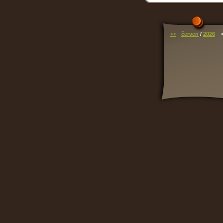
<<
červen
/
2026