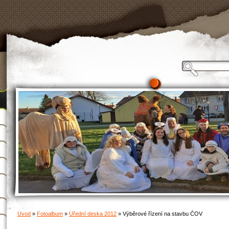
Úvod
»
Fotoalbum
»
Úřední deska 2012
»
Výběrové řízení na stavbu ČOV