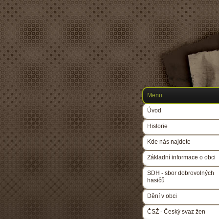
Menu
Úvod
Historie
Kde nás najdete
Základní informace o obci
SDH - sbor dobrovolných
hasičů
Dění v obci
ČSŽ - Český svaz žen