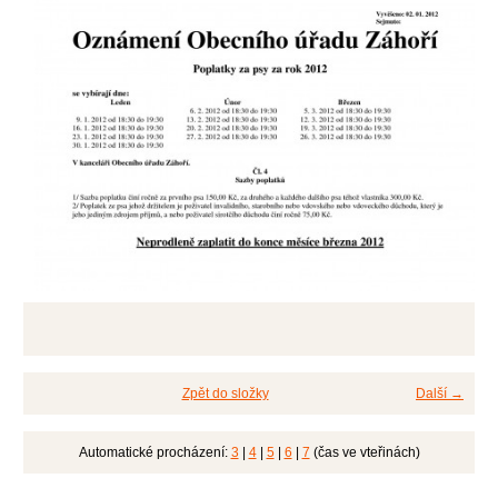
Zpět do složky
Další →
Automatické procházení:
3
|
4
|
5
|
6
|
7
(čas ve vteřinách)