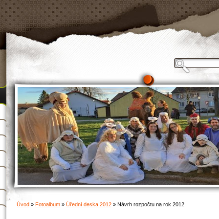
Úvod
»
Fotoalbum
»
Úřední deska 2012
»
Návrh rozpočtu na rok 2012