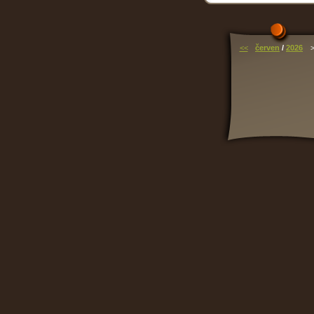
<<
červen
/
2026