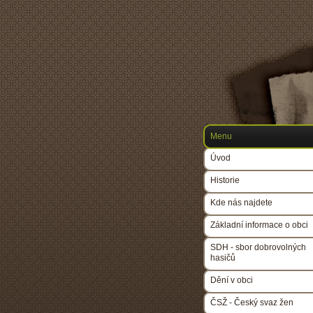
Menu
Úvod
Historie
Kde nás najdete
Základní informace o obci
SDH - sbor dobrovolných
hasičů
Dění v obci
ČSŽ - Český svaz žen