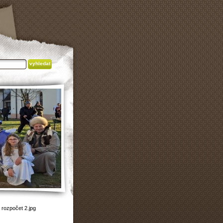
»
rozpočet 2.jpg