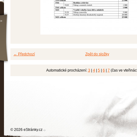
>>
← Předchozí
Zpět do složky
Automatické procházení:
3
|
4
|
5
|
6
|
7
(čas ve vteřinác
© 2026 eStránky.cz