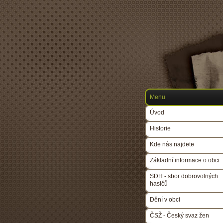
Menu
Úvod
Historie
Kde nás najdete
Základní informace o obci
SDH - sbor dobrovolných
hasičů
Dění v obci
ČSŽ - Český svaz žen