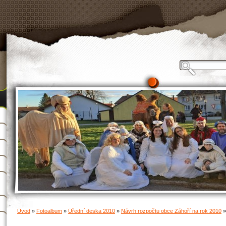
Úvod
»
Fotoalbum
»
Úřední deska 2010
»
Návrh rozpočtu obce Záhoří na rok 2010