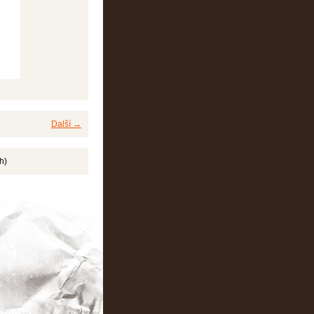
Další →
h)