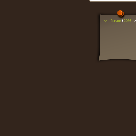
<<
červen
/
2026