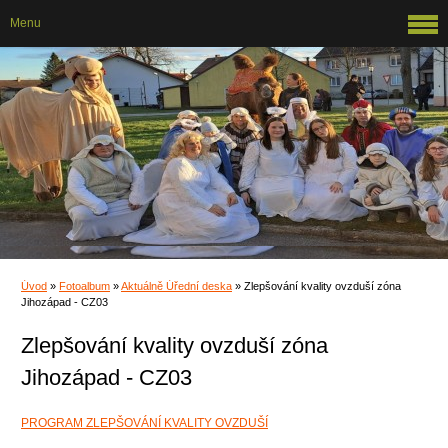
Menu
Úvod
»
Fotoalbum
»
Aktuálně Úřední deska
»
Zlepšování kvality ovzduší zóna
Jihozápad - CZ03
Zlepšování kvality ovzduší zóna
Jihozápad - CZ03
PROGRAM ZLEPŠOVÁNÍ KVALITY OVZDUŠÍ