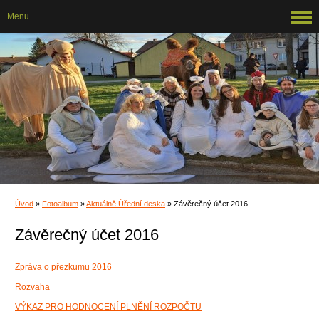
Menu
Úvod
»
Fotoalbum
»
Aktuálně Úřední deska
»
Závěrečný účet 2016
Závěrečný účet 2016
Zpráva o přezkumu 2016
Rozvaha
VÝKAZ PRO HODNOCENÍ PLNĚNÍ ROZPOČTU