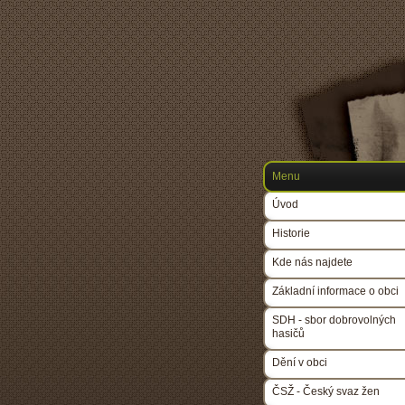
Menu
Úvod
Historie
Kde nás najdete
Základní informace o obci
SDH - sbor dobrovolných
hasičů
Dění v obci
ČSŽ - Český svaz žen