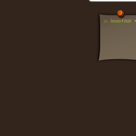
<<
červen
/
2026