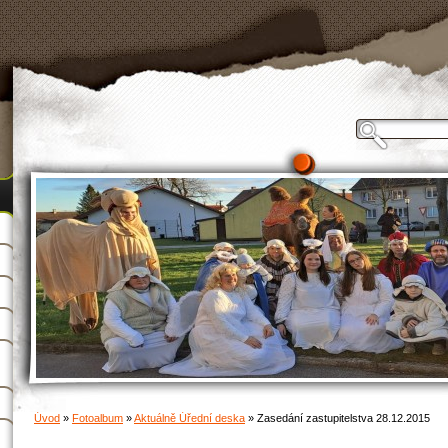
Úvod
»
Fotoalbum
»
Aktuálně Úřední deska
»
Zasedání zastupitelstva 28.12.2015