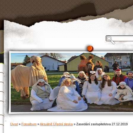
Úvod
»
Fotoalbum
»
Aktuálně Úřední deska
»
Zasedání zastupitelstva 27.12.2019