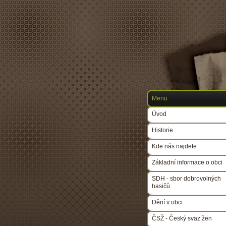
Menu
Úvod
Historie
Kde nás najdete
Základní informace o obci
SDH - sbor dobrovolných
hasičů
Dění v obci
ČSŽ - Český svaz žen