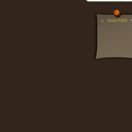
<<
červen
/
2026