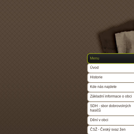
Menu
Úvod
Historie
Kde nás najdete
Základní informace o obci
SDH - sbor dobrovolných
hasičů
Dění v obci
ČSŽ - Český svaz žen