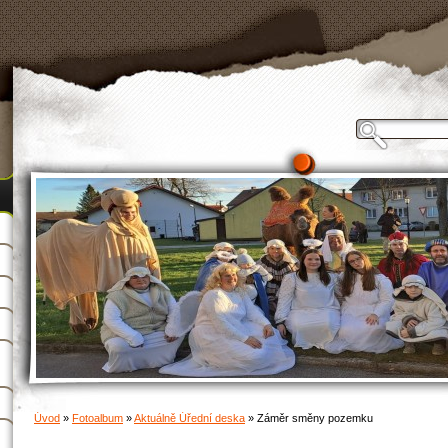
Úvod
»
Fotoalbum
»
Aktuálně Úřední deska
»
Záměr směny pozemku