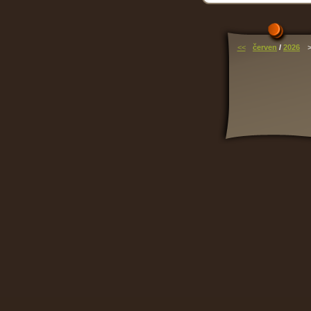
<<
červen
/
2026