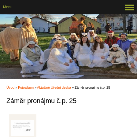
Menu
Úvod
»
Fotoalbum
»
Aktuálně Úřední deska
»
Záměr pronájmu č.p. 25
Záměr pronájmu č.p. 25