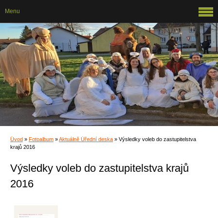
Menu
Úvod
»
Fotoalbum
»
Aktuálně Úřední deska
»
Výsledky voleb do zastupitelstva
krajů 2016
Výsledky voleb do zastupitelstva krajů
2016