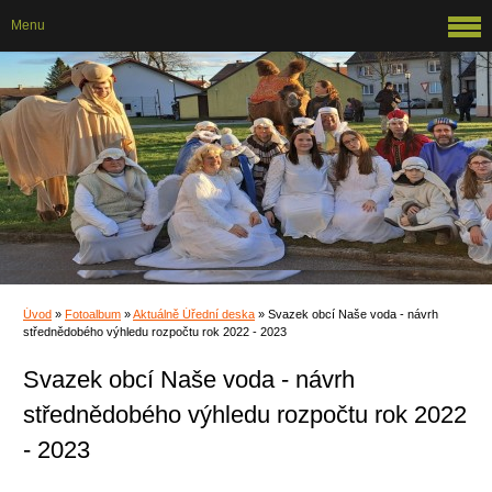
Menu
Úvod
»
Fotoalbum
»
Aktuálně Úřední deska
»
Svazek obcí Naše voda - návrh
střednědobého výhledu rozpočtu rok 2022 - 2023
Svazek obcí Naše voda - návrh
střednědobého výhledu rozpočtu rok 2022
- 2023