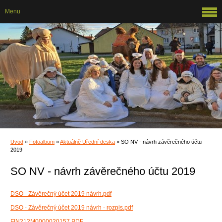
Menu
Úvod
»
Fotoalbum
»
Aktuálně Úřední deska
»
SO NV - návrh závěrečného účtu
2019
SO NV - návrh závěrečného účtu 2019
DSO - Závěrečný účet 2019 návrh.pdf
DSO - Závěrečný účet 2019 návrh - rozpis.pdf
FIN212M0000020157.PDF