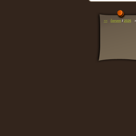
<<
červen
/
2026