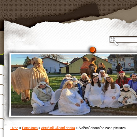
Úvod
»
Fotoalbum
»
Aktuálně Úřední deska
»
Složení obecního zastupitelstva