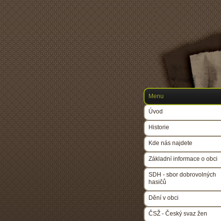
Menu
Úvod
Historie
Kde nás najdete
Základní informace o obci
SDH - sbor dobrovolných
hasičů
Dění v obci
ČSŽ - Český svaz žen