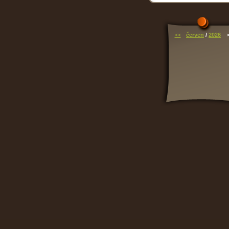
<<
červen
/
2026