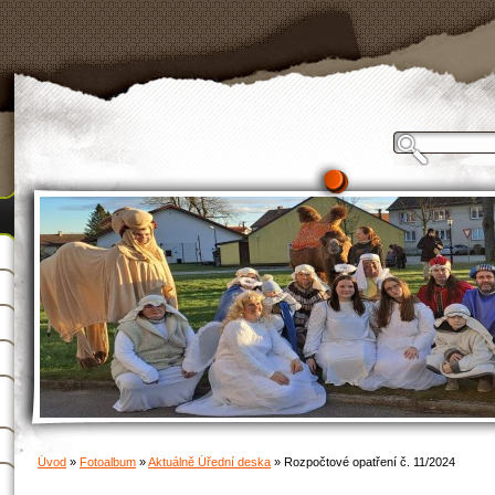
Úvod
»
Fotoalbum
»
Aktuálně Úřední deska
»
Rozpočtové opatření č. 11/2024