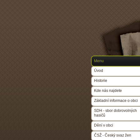
Menu
Úvod
Historie
Kde nás najdete
Základní informace o obci
SDH - sbor dobrovolných
hasičů
Dění v obci
ČSŽ - Český svaz žen