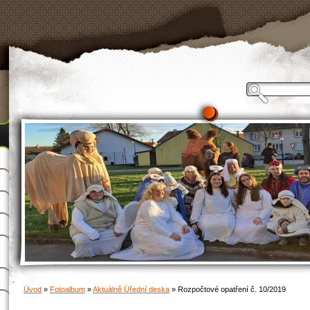
Úvod
»
Fotoalbum
»
Aktuálně Úřední deska
»
Rozpočtové opatření č. 10/2019