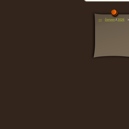
<<
červen
/
2026