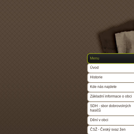
Menu
Úvod
Historie
Kde nás najdete
Základní informace o obci
SDH - sbor dobrovolných
hasičů
Dění v obci
ČSŽ - Český svaz žen