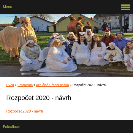
Menu
Úvod
»
Fotoalbum
»
Aktuálně Úřední deska
»
Rozpočet 2020 - návrh
Rozpočet 2020 - návrh
Rozpočet 2020 - návrh
Fotoalbum