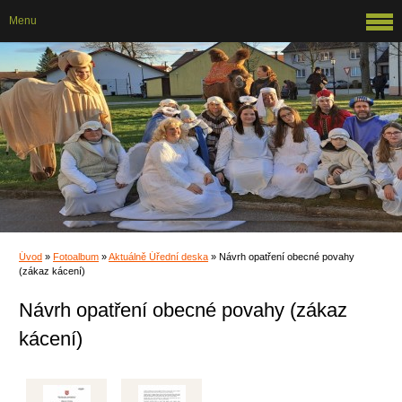
Menu
Úvod
»
Fotoalbum
»
Aktuálně Úřední deska
»
Návrh opatření obecné povahy
(zákaz kácení)
Návrh opatření obecné povahy (zákaz
kácení)