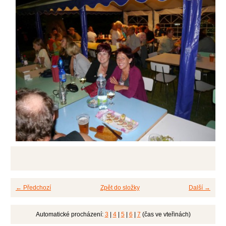
← Předchozí
Zpět do složky
Další →
Automatické procházení:
3
|
4
|
5
|
6
|
7
(čas ve vteřinách)