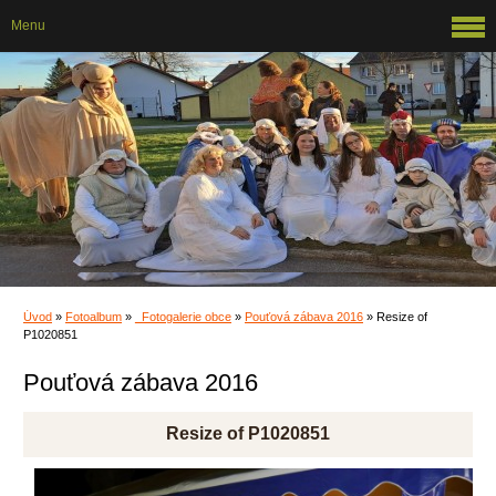
Menu
Úvod
»
Fotoalbum
»
_Fotogalerie obce
»
Pouťová zábava 2016
»
Resize of
P1020851
Pouťová zábava 2016
Resize of P1020851