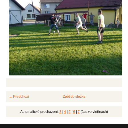
← Předchozí
Zpět do složky
Automatické procházení:
3
|
4
|
5
|
6
|
7
(čas ve vteřinách)