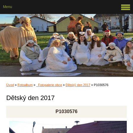
Menu
Úvod
»
Fotoalbum
»
_Fotogalerie obce
»
Dětský den 2017
»
P1030576
Dětský den 2017
P1030576