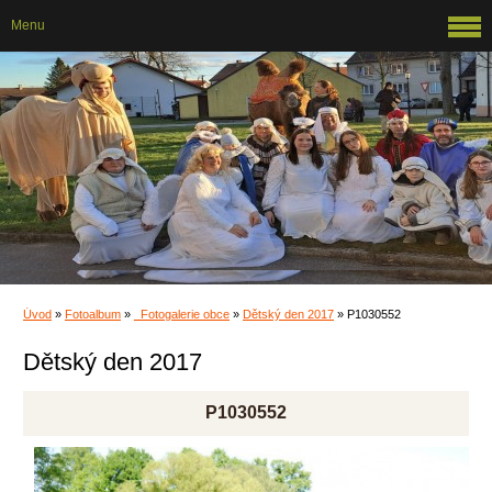
Menu
Úvod
»
Fotoalbum
»
_Fotogalerie obce
»
Dětský den 2017
»
P1030552
Dětský den 2017
P1030552