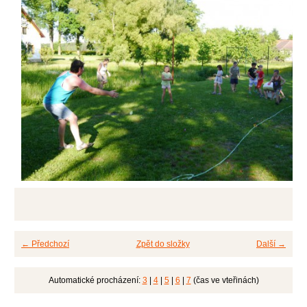
← Předchozí
Zpět do složky
Další →
Automatické procházení:
3
|
4
|
5
|
6
|
7
(čas ve vteřinách)