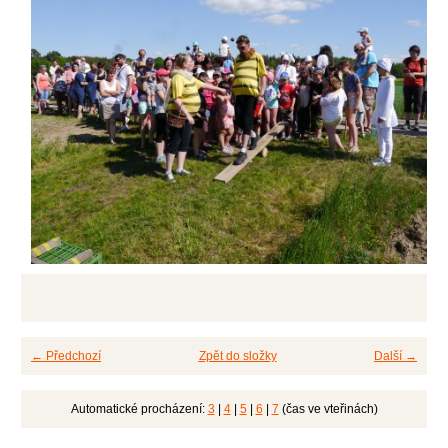
← Předchozí
Zpět do složky
Další →
Automatické procházení:
3
|
4
|
5
|
6
|
7
(čas ve vteřinách)