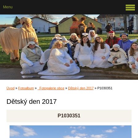
Menu
Úvod
»
Fotoalbum
»
_Fotogalerie obce
»
Dětský den 2017
»
P1030351
Dětský den 2017
P1030351