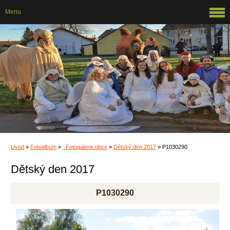
Menu
Úvod
»
Fotoalbum
»
_Fotogalerie obce
»
Dětský den 2017
»
P1030290
Dětský den 2017
P1030290