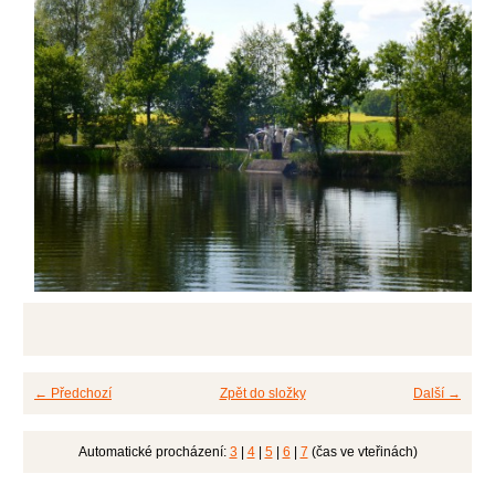
← Předchozí
Zpět do složky
Další →
Automatické procházení:
3
|
4
|
5
|
6
|
7
(čas ve vteřinách)