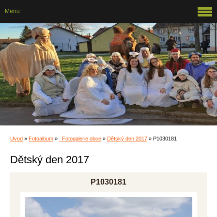
Menu
Úvod
»
Fotoalbum
»
_Fotogalerie obce
»
Dětský den 2017
»
P1030181
Dětský den 2017
P1030181