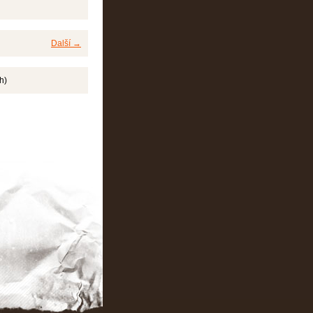
Další →
h)