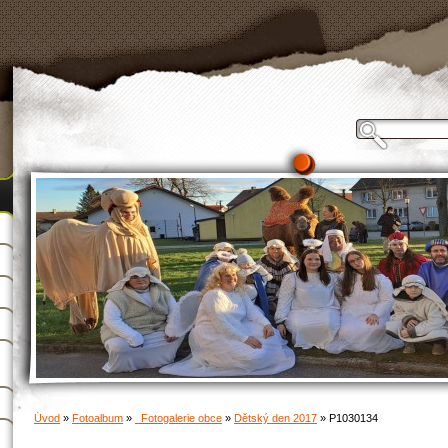
Úvod
»
Fotoalbum
»
_Fotogalerie obce
»
Dětský den 2017
»
P1030134