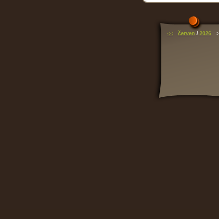
<<
červen
/
2026