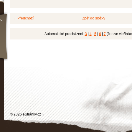
← Předchozí
Zpět do složky
>>
Automatické procházení:
3
|
4
|
5
|
6
|
7
(čas ve vteřinác
© 2026 eStránky.cz