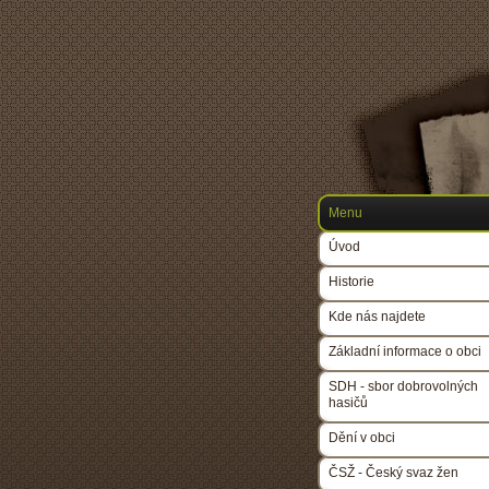
Menu
Úvod
Historie
Kde nás najdete
Základní informace o obci
SDH - sbor dobrovolných
hasičů
Dění v obci
ČSŽ - Český svaz žen