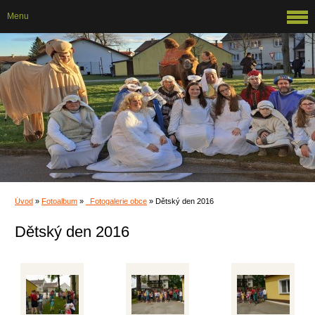
Menu
Úvod
»
Fotoalbum
»
_Fotogalerie obce
»
Dětský den 2016
Dětský den 2016