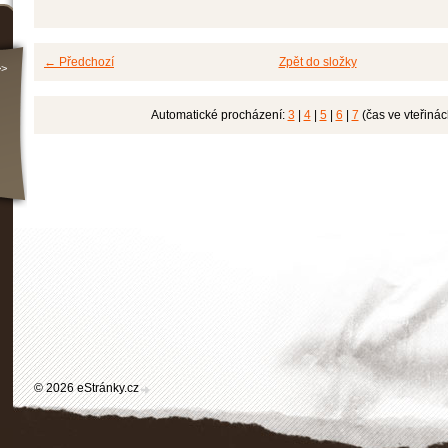
← Předchozí
Zpět do složky
>>
Automatické procházení:
3
|
4
|
5
|
6
|
7
(čas ve vteřinác
© 2026 eStránky.cz