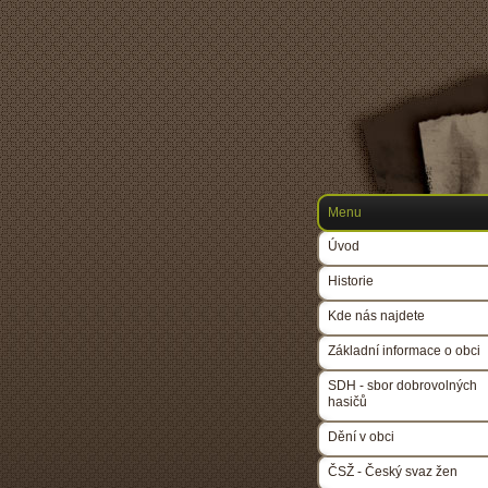
Menu
Úvod
Historie
Kde nás najdete
Základní informace o obci
SDH - sbor dobrovolných
hasičů
Dění v obci
ČSŽ - Český svaz žen