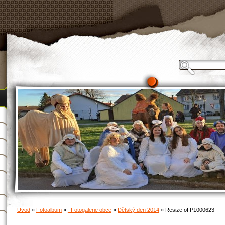
Úvod
»
Fotoalbum
»
_Fotogalerie obce
»
Dětský den 2014
»
Resize of P1000623