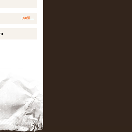
Další →
h)