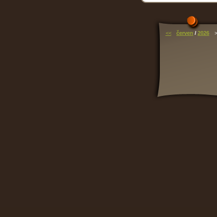
<<
červen
/
2026