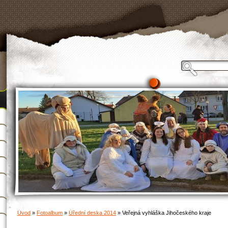
Úvod
»
Fotoalbum
»
Úřední deska 2014
»
Veřejná vyhláška Jihočeského kraje