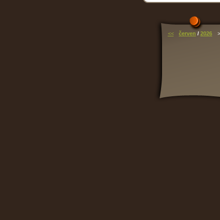
<<
červen
/
2026