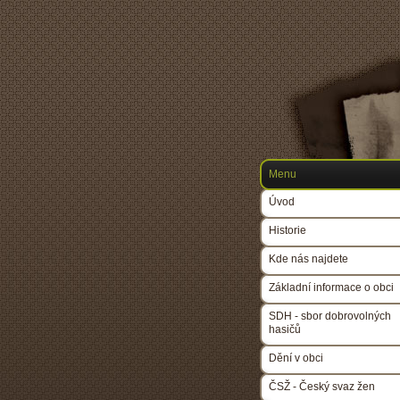
Menu
Úvod
Historie
Kde nás najdete
Základní informace o obci
SDH - sbor dobrovolných
hasičů
Dění v obci
ČSŽ - Český svaz žen