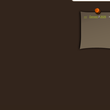
<<
červen
/
2026