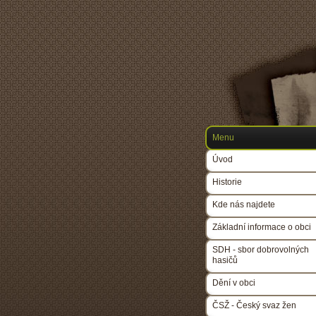
Menu
Úvod
Historie
Kde nás najdete
Základní informace o obci
SDH - sbor dobrovolných
hasičů
Dění v obci
ČSŽ - Český svaz žen