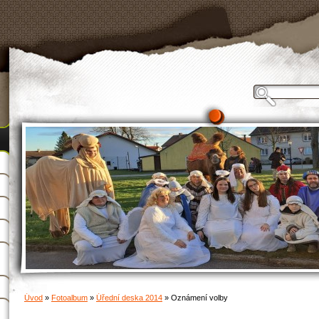
Úvod
»
Fotoalbum
»
Úřední deska 2014
»
Oznámení volby