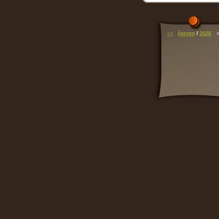
<<
červen
/
2026