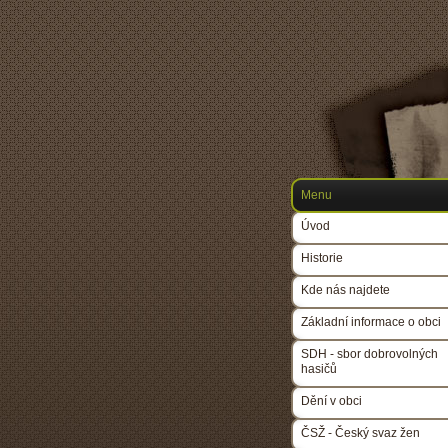
Menu
Úvod
Historie
Kde nás najdete
Základní informace o obci
SDH - sbor dobrovolných
hasičů
Dění v obci
ČSŽ - Český svaz žen