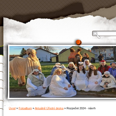
Úvod
»
Fotoalbum
»
Aktuálně Úřední deska
»
Rozpočet 2024 - návrh