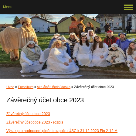
Menu
Úvod
»
Fotoalbum
»
Aktuálně Úřední deska
»
Závěrečný účet obce 2023
Závěrečný účet obce 2023
Závěrečný účet obce 2023
Závěrečný účet obce 2023 - rozpis
Výkaz pro hodnocení plnění rozpočtu ÚSC k 31.12.2023 Fin 2-12 M