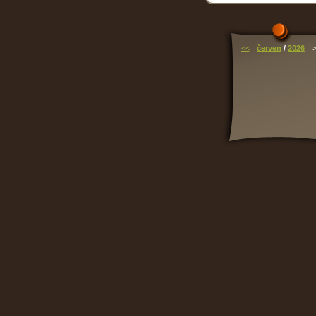
<<
červen
/
2026