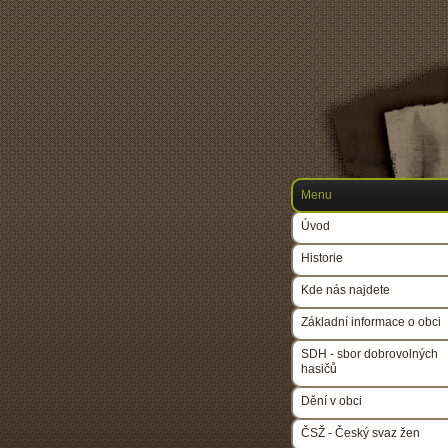
Menu
Úvod
Historie
Kde nás najdete
Základní informace o obci
SDH - sbor dobrovolných
hasičů
Dění v obci
ČSŽ - Český svaz žen