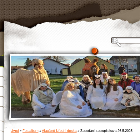
Úvod
»
Fotoalbum
»
Aktuálně Úřední deska
»
Zasedání zastupitelstva 26.5.2025