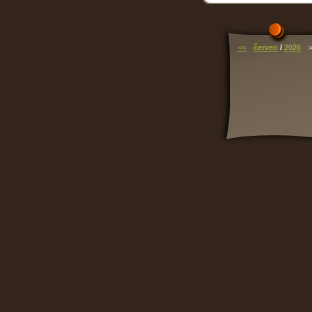
<<
červen
/
2026