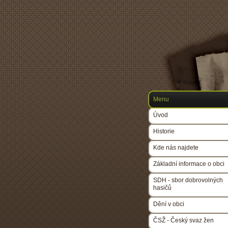
Menu
Úvod
Historie
Kde nás najdete
Základní informace o obci
SDH - sbor dobrovolných
hasičů
Dění v obci
ČSŽ - Český svaz žen