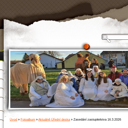
Úvod
»
Fotoalbum
»
Aktuálně Úřední deska
»
Zasedání zastupitelstva 16.3.2026